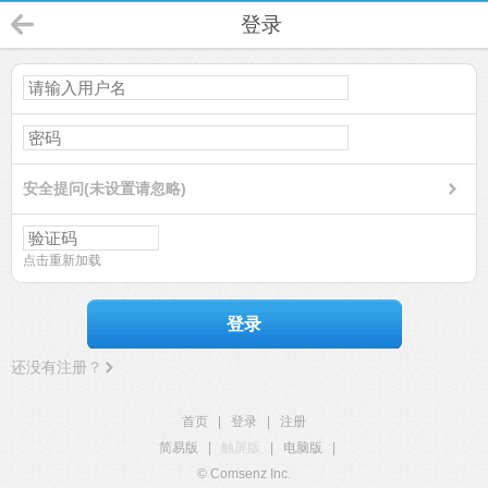
登录
安全提问(未设置请忽略)
点击重新加载
登录
还没有注册？
首页
|
登录
|
注册
简易版
|
触屏版
|
电脑版
|
© Comsenz Inc.