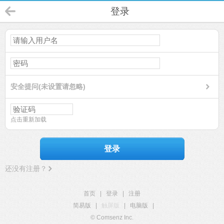
登录
安全提问(未设置请忽略)
点击重新加载
登录
还没有注册？
首页
|
登录
|
注册
简易版
|
触屏版
|
电脑版
|
© Comsenz Inc.