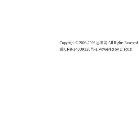
Copyright © 2003-
2026
思童网
All Rights Reserved
冀ICP备14009328号-1
Powered by
Discuz!