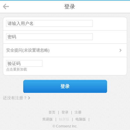
登录
安全提问(未设置请忽略)
点击重新加载
登录
还没有注册？
首页
|
登录
|
注册
简易版
|
触屏版
|
电脑版
|
© Comsenz Inc.