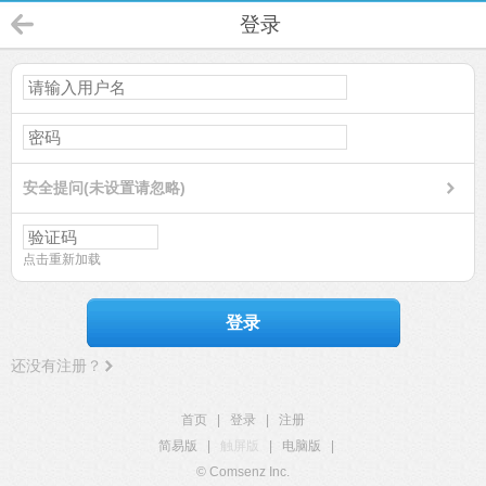
登录
安全提问(未设置请忽略)
点击重新加载
登录
还没有注册？
首页
|
登录
|
注册
简易版
|
触屏版
|
电脑版
|
© Comsenz Inc.