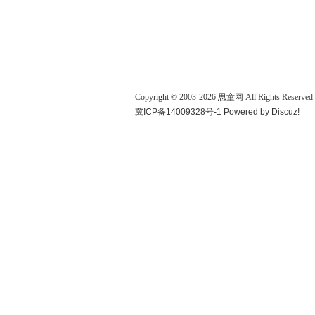
Copyright © 2003-
2026
思童网
All Rights Reserved
冀ICP备14009328号-1
Powered by
Discuz!