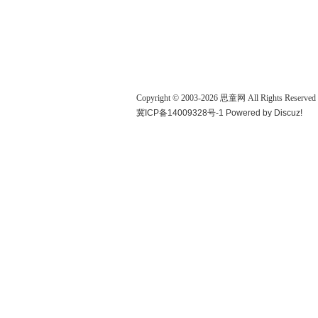
Copyright © 2003-
2026
思童网
All Rights Reserved
冀ICP备14009328号-1
Powered by
Discuz!