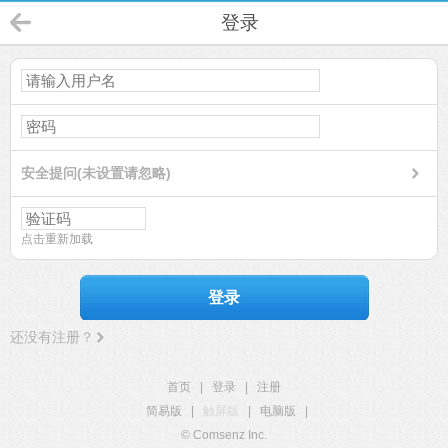
登录
安全提问(未设置请忽略)
点击重新加载
登录
还没有注册？
首页
|
登录
|
注册
简易版
|
触屏版
|
电脑版
|
© Comsenz Inc.