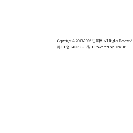
Copyright © 2003-
2026
思童网
All Rights Reserved
冀ICP备14009328号-1
Powered by
Discuz!