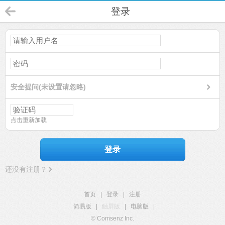
登录
安全提问(未设置请忽略)
点击重新加载
登录
还没有注册？
首页
|
登录
|
注册
简易版
|
触屏版
|
电脑版
|
© Comsenz Inc.