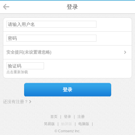
登录
安全提问(未设置请忽略)
点击重新加载
登录
还没有注册？
首页
|
登录
|
注册
简易版
|
触屏版
|
电脑版
|
© Comsenz Inc.