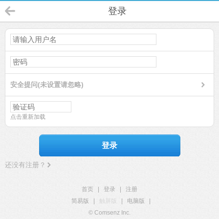
登录
安全提问(未设置请忽略)
点击重新加载
登录
还没有注册？
首页
|
登录
|
注册
简易版
|
触屏版
|
电脑版
|
© Comsenz Inc.