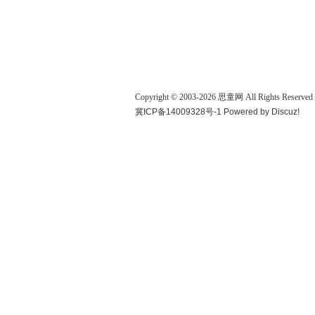
Copyright © 2003-
2026
思童网
All Rights Reserved
冀ICP备14009328号-1
Powered by
Discuz!