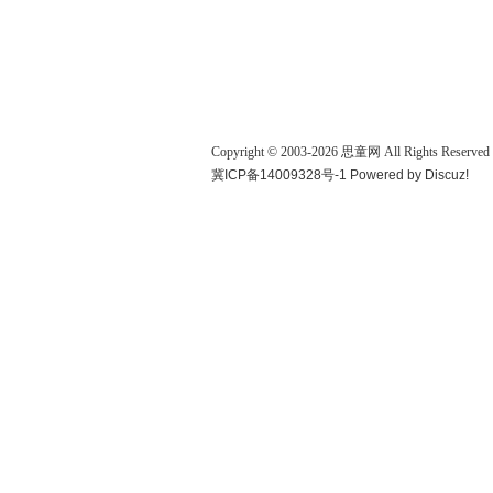
Copyright © 2003-
2026
思童网
All Rights Reserved
冀ICP备14009328号-1
Powered by
Discuz!