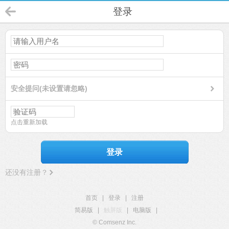
登录
安全提问(未设置请忽略)
点击重新加载
登录
还没有注册？
首页
|
登录
|
注册
简易版
|
触屏版
|
电脑版
|
© Comsenz Inc.