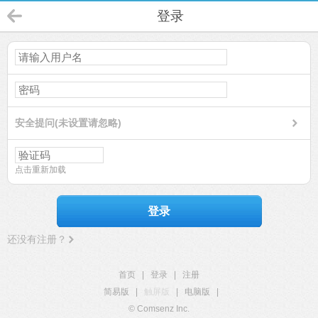
登录
安全提问(未设置请忽略)
点击重新加载
登录
还没有注册？
首页
|
登录
|
注册
简易版
|
触屏版
|
电脑版
|
© Comsenz Inc.