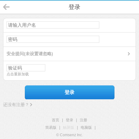
登录
安全提问(未设置请忽略)
点击重新加载
登录
还没有注册？
首页
|
登录
|
注册
简易版
|
触屏版
|
电脑版
|
© Comsenz Inc.