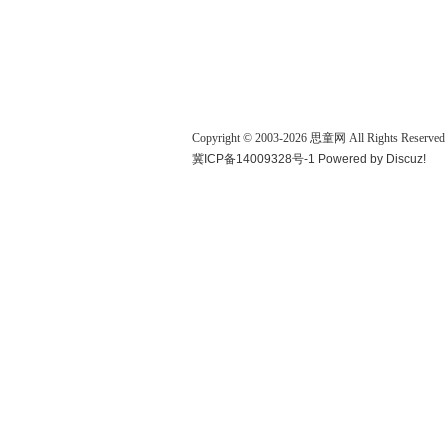
Copyright © 2003-
2026
思童网
All Rights Reserved
冀ICP备14009328号-1
Powered by
Discuz!