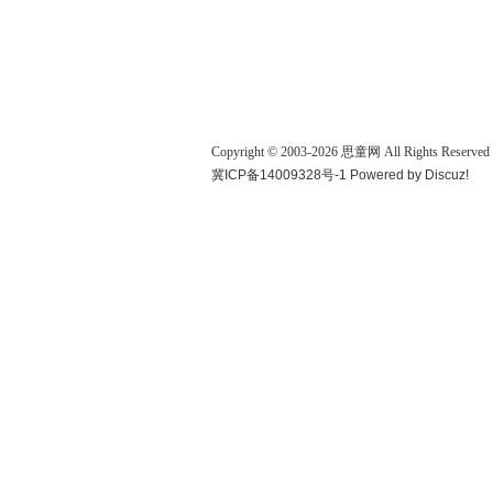
Copyright © 2003-
2026
思童网
All Rights Reserved
冀ICP备14009328号-1
Powered by
Discuz!