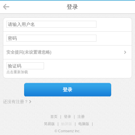
登录
安全提问(未设置请忽略)
点击重新加载
登录
还没有注册？
首页
|
登录
|
注册
简易版
|
触屏版
|
电脑版
|
© Comsenz Inc.