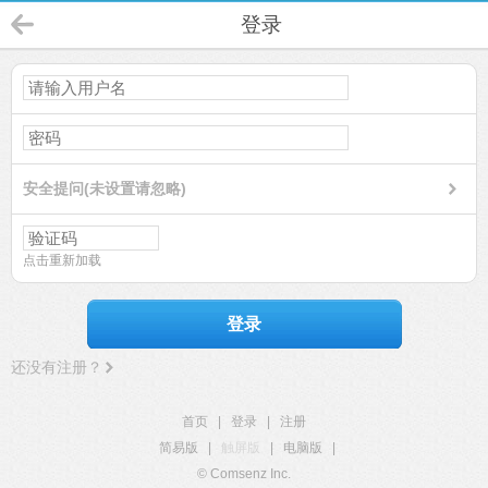
登录
安全提问(未设置请忽略)
点击重新加载
登录
还没有注册？
首页
|
登录
|
注册
简易版
|
触屏版
|
电脑版
|
© Comsenz Inc.