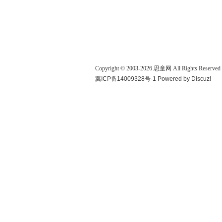
Copyright © 2003-
2026
思童网
All Rights Reserved
冀ICP备14009328号-1
Powered by
Discuz!