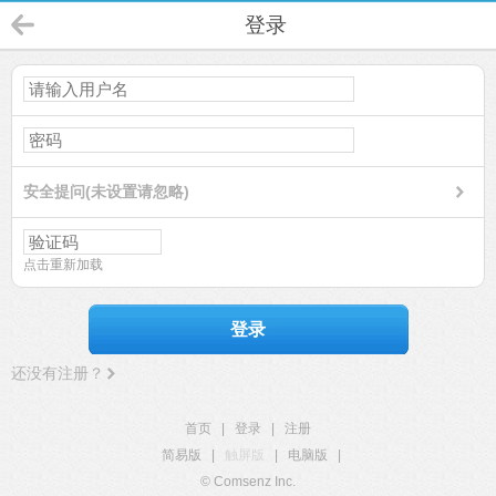
登录
安全提问(未设置请忽略)
点击重新加载
登录
还没有注册？
首页
|
登录
|
注册
简易版
|
触屏版
|
电脑版
|
© Comsenz Inc.