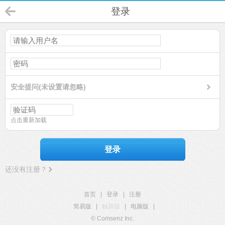
登录
安全提问(未设置请忽略)
点击重新加载
登录
还没有注册？
首页
|
登录
|
注册
简易版
|
触屏版
|
电脑版
|
© Comsenz Inc.