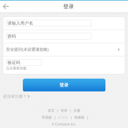
登录
安全提问(未设置请忽略)
点击重新加载
登录
还没有注册？
首页
|
登录
|
注册
简易版
|
触屏版
|
电脑版
|
© Comsenz Inc.