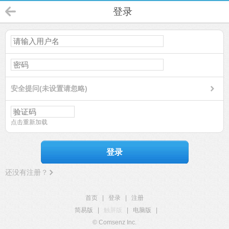
登录
安全提问(未设置请忽略)
点击重新加载
登录
还没有注册？
首页
|
登录
|
注册
简易版
|
触屏版
|
电脑版
|
© Comsenz Inc.