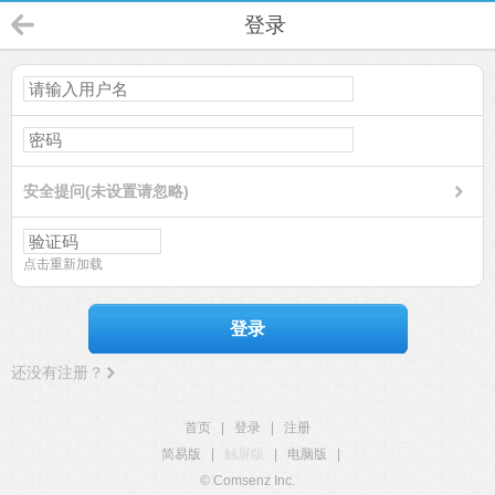
登录
安全提问(未设置请忽略)
点击重新加载
登录
还没有注册？
首页
|
登录
|
注册
简易版
|
触屏版
|
电脑版
|
© Comsenz Inc.