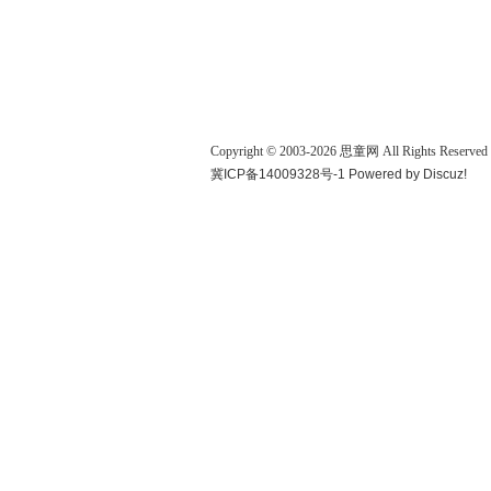
Copyright © 2003-
2026
思童网
All Rights Reserved
冀ICP备14009328号-1
Powered by
Discuz!