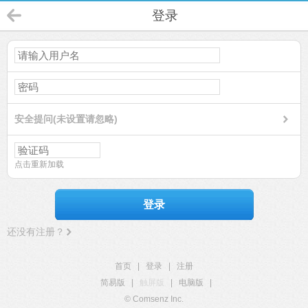
登录
安全提问(未设置请忽略)
点击重新加载
登录
还没有注册？
首页
|
登录
|
注册
简易版
|
触屏版
|
电脑版
|
© Comsenz Inc.