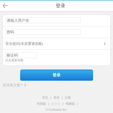
登录
安全提问(未设置请忽略)
点击重新加载
登录
还没有注册？
首页
|
登录
|
注册
简易版
|
触屏版
|
电脑版
|
© Comsenz Inc.