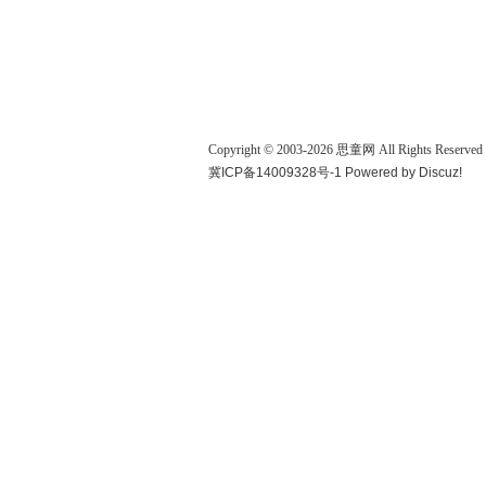
Copyright © 2003-
2026
思童网
All Rights Reserved
冀ICP备14009328号-1
Powered by
Discuz!