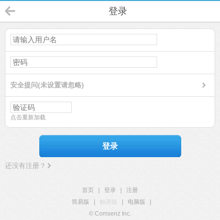
登录
安全提问(未设置请忽略)
点击重新加载
登录
还没有注册？
首页
|
登录
|
注册
简易版
|
触屏版
|
电脑版
|
© Comsenz Inc.