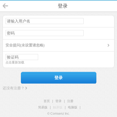
登录
安全提问(未设置请忽略)
点击重新加载
登录
还没有注册？
首页
|
登录
|
注册
简易版
|
触屏版
|
电脑版
|
© Comsenz Inc.