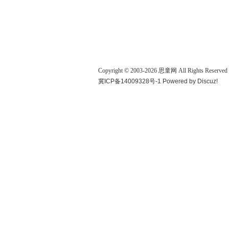
Copyright © 2003-
2026
思童网
All Rights Reserved
冀ICP备14009328号-1
Powered by
Discuz!