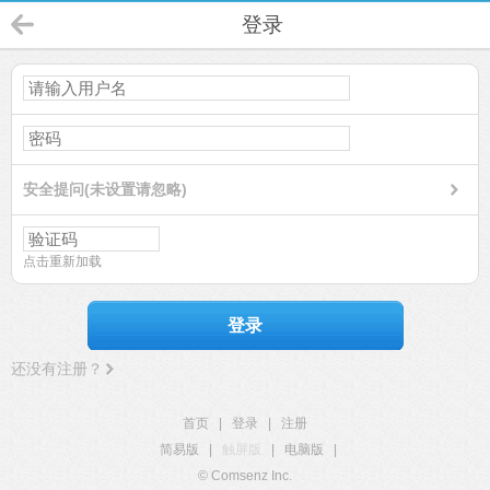
登录
安全提问(未设置请忽略)
点击重新加载
登录
还没有注册？
首页
|
登录
|
注册
简易版
|
触屏版
|
电脑版
|
© Comsenz Inc.