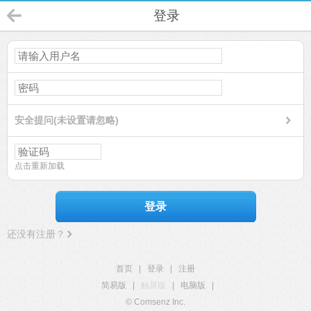
登录
安全提问(未设置请忽略)
点击重新加载
登录
还没有注册？
首页
|
登录
|
注册
简易版
|
触屏版
|
电脑版
|
© Comsenz Inc.