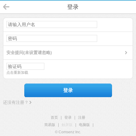
登录
安全提问(未设置请忽略)
点击重新加载
登录
还没有注册？
首页
|
登录
|
注册
简易版
|
触屏版
|
电脑版
|
© Comsenz Inc.