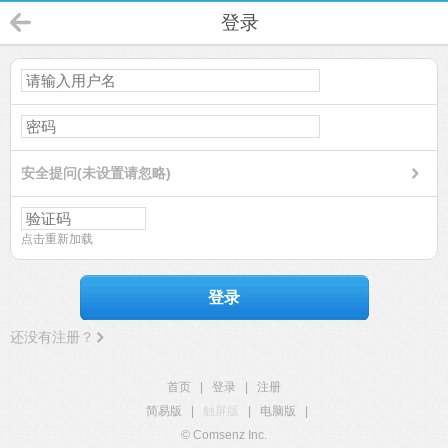
登录
安全提问(未设置请忽略)
点击重新加载
登录
还没有注册？
首页
|
登录
|
注册
简易版
|
触屏版
|
电脑版
|
© Comsenz Inc.