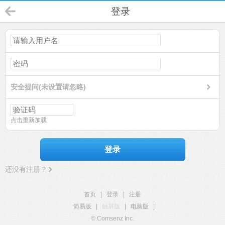
登录
安全提问(未设置请忽略)
点击重新加载
登录
还没有注册？
首页
|
登录
|
注册
简易版
|
触屏版
|
电脑版
|
© Comsenz Inc.