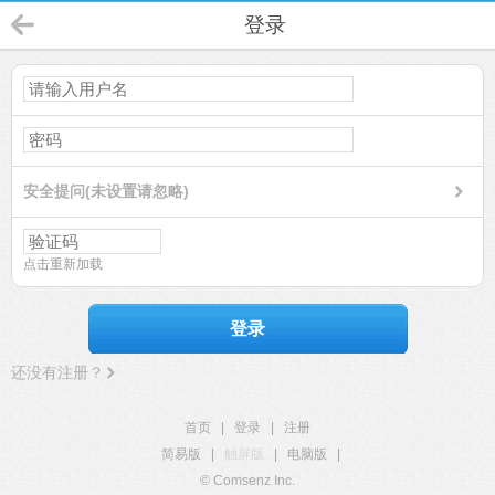
登录
安全提问(未设置请忽略)
点击重新加载
登录
还没有注册？
首页
|
登录
|
注册
简易版
|
触屏版
|
电脑版
|
© Comsenz Inc.