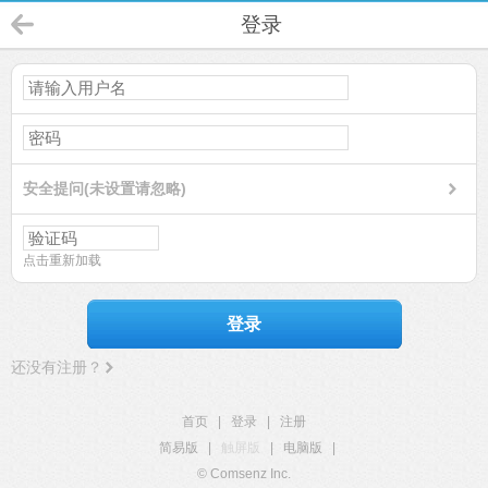
登录
安全提问(未设置请忽略)
点击重新加载
登录
还没有注册？
首页
|
登录
|
注册
简易版
|
触屏版
|
电脑版
|
© Comsenz Inc.