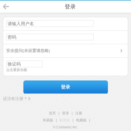
登录
安全提问(未设置请忽略)
点击重新加载
登录
还没有注册？
首页
|
登录
|
注册
简易版
|
触屏版
|
电脑版
|
© Comsenz Inc.