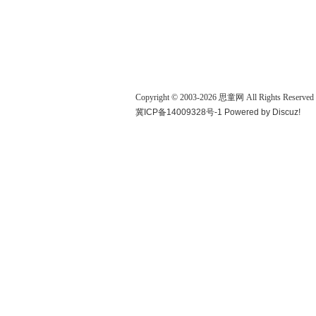
Copyright © 2003-
2026
思童网
All Rights Reserved
冀ICP备14009328号-1
Powered by
Discuz!