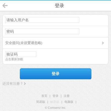
登录
安全提问(未设置请忽略)
点击重新加载
登录
还没有注册？
首页
|
登录
|
注册
简易版
|
触屏版
|
电脑版
|
© Comsenz Inc.