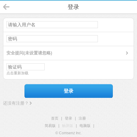
登录
安全提问(未设置请忽略)
点击重新加载
登录
还没有注册？
首页
|
登录
|
注册
简易版
|
触屏版
|
电脑版
|
© Comsenz Inc.