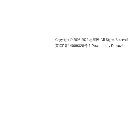
Copyright © 2003-
2026
思童网
All Rights Reserved
冀ICP备14009328号-1
Powered by
Discuz!