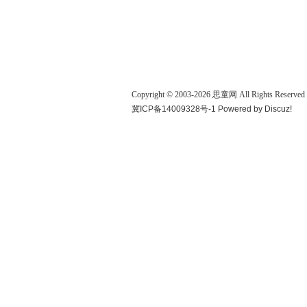
Copyright © 2003-
2026
思童网
All Rights Reserved
冀ICP备14009328号-1
Powered by
Discuz!