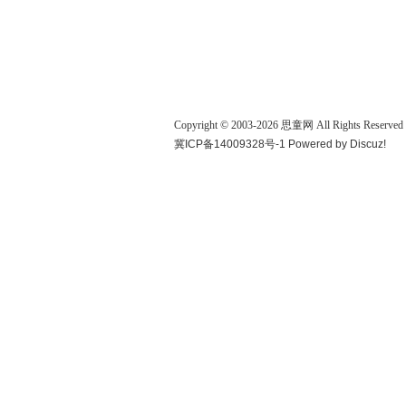
Copyright © 2003-
2026
思童网
All Rights Reserved
冀ICP备14009328号-1
Powered by
Discuz!