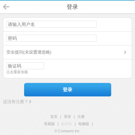
登录
安全提问(未设置请忽略)
点击重新加载
登录
还没有注册？
首页
|
登录
|
注册
简易版
|
触屏版
|
电脑版
|
© Comsenz Inc.