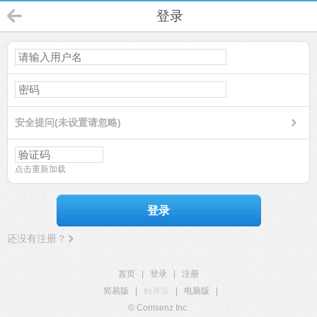
登录
安全提问(未设置请忽略)
点击重新加载
登录
还没有注册？
首页
|
登录
|
注册
简易版
|
触屏版
|
电脑版
|
© Comsenz Inc.